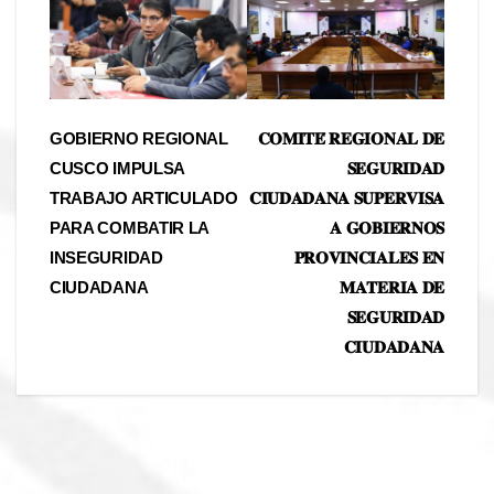
Navegación
GOBIERNO REGIONAL
𝐂𝐎𝐌𝐈𝐓𝐄́ 𝐑𝐄𝐆𝐈𝐎𝐍𝐀𝐋 𝐃𝐄
CUSCO IMPULSA
𝐒𝐄𝐆𝐔𝐑𝐈𝐃𝐀𝐃
de
TRABAJO ARTICULADO
𝐂𝐈𝐔𝐃𝐀𝐃𝐀𝐍𝐀 𝐒𝐔𝐏𝐄𝐑𝐕𝐈𝐒𝐀
entradas
PARA COMBATIR LA
𝐀 𝐆𝐎𝐁𝐈𝐄𝐑𝐍𝐎𝐒
INSEGURIDAD
𝐏𝐑𝐎𝐕𝐈𝐍𝐂𝐈𝐀𝐋𝐄𝐒 𝐄𝐍
CIUDADANA
𝐌𝐀𝐓𝐄𝐑𝐈𝐀 𝐃𝐄
𝐒𝐄𝐆𝐔𝐑𝐈𝐃𝐀𝐃
𝐂𝐈𝐔𝐃𝐀𝐃𝐀𝐍𝐀