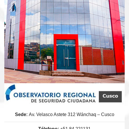
Sede:
Av. Velasco Astete 312 Wánchaq – Cusco
Télefono:
+51 84 221131