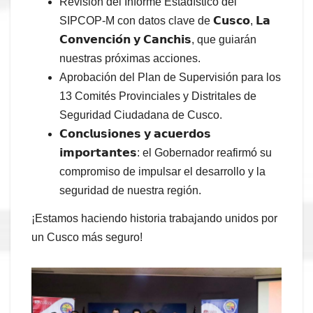
Revisión del Informe Estadístico del
SIPCOP-M con datos clave de 𝗖𝘂𝘀𝗰𝗼, 𝗟𝗮
𝗖𝗼𝗻𝘃𝗲𝗻𝗰𝗶𝗼́𝗻 𝘆 𝗖𝗮𝗻𝗰𝗵𝗶𝘀, que guiarán
nuestras próximas acciones.
Aprobación del Plan de Supervisión para los
13 Comités Provinciales y Distritales de
Seguridad Ciudadana de Cusco.
𝗖𝗼𝗻𝗰𝗹𝘂𝘀𝗶𝗼𝗻𝗲𝘀 𝘆 𝗮𝗰𝘂𝗲𝗿𝗱𝗼𝘀
𝗶𝗺𝗽𝗼𝗿𝘁𝗮𝗻𝘁𝗲𝘀: el Gobernador reafirmó su
compromiso de impulsar el desarrollo y la
seguridad de nuestra región.
¡Estamos haciendo historia trabajando unidos por
un Cusco más seguro!