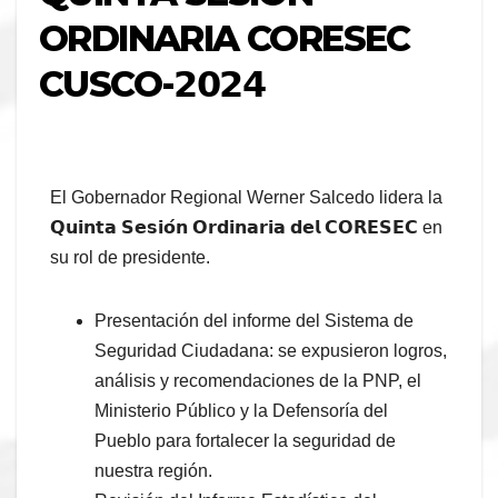
ORDINARIA CORESEC
CUSCO-𝟮𝟬𝟮𝟰
El Gobernador Regional Werner Salcedo lidera la
𝗤𝘂𝗶𝗻𝘁𝗮 𝗦𝗲𝘀𝗶𝗼́𝗻 𝗢𝗿𝗱𝗶𝗻𝗮𝗿𝗶𝗮 𝗱𝗲𝗹 𝗖𝗢𝗥𝗘𝗦𝗘𝗖 en
su rol de presidente.
Presentación del informe del Sistema de
Seguridad Ciudadana: se expusieron logros,
análisis y recomendaciones de la PNP, el
Ministerio Público y la Defensoría del
Pueblo para fortalecer la seguridad de
nuestra región.