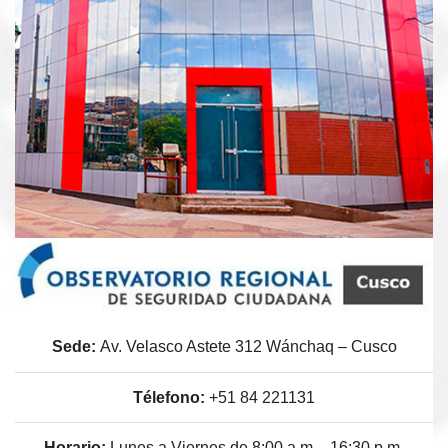
Sede:
Av. Velasco Astete 312 Wánchaq – Cusco
Télefono:
+51 84 221131
Horario:
Lunes a Viernes de 8:00 a.m. - 16:30 p.m.