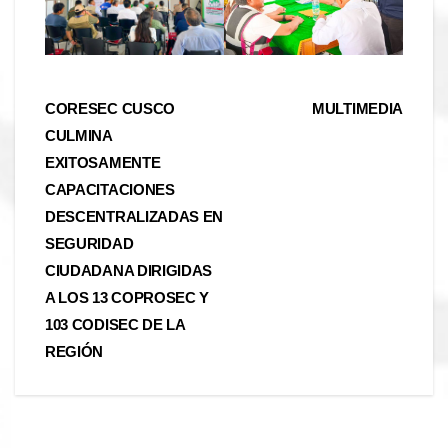
Navegación
CORESEC CUSCO
MULTIMEDIA
CULMINA
de
EXITOSAMENTE
entradas
CAPACITACIONES
DESCENTRALIZADAS EN
SEGURIDAD
CIUDADANA DIRIGIDAS
A LOS 13 COPROSEC Y
103 CODISEC DE LA
REGIÓN